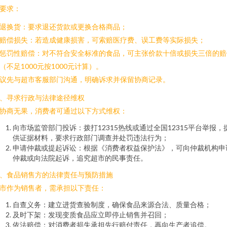
要求：
. 退换货：要求退还货款或更换合格商品；
. 赔偿损失：若造成健康损害，可索赔医疗费、误工费等实际损失；
. 惩罚性赔偿：对不符合安全标准的食品，可主张价款十倍或损失三倍的赔
（不足1000元按1000元计算）。
议先与超市客服部门沟通，明确诉求并保留协商记录。
、寻求行政与法律途径维权
协商无果，消费者可通过以下方式维权：
向市场监管部门投诉：拨打12315热线或通过全国12315平台举报，
供证据材料，要求行政部门调查并处罚违法行为；
申请仲裁或提起诉讼：根据《消费者权益保护法》，可向仲裁机构申
仲裁或向法院起诉，追究超市的民事责任。
、食品销售方的法律责任与预防措施
市作为销售者，需承担以下责任：
自查义务：建立进货查验制度，确保食品来源合法、质量合格；
及时下架：发现变质食品应立即停止销售并召回；
依法赔偿：对消费者损失承担先行赔付责任，再向生产者追偿。