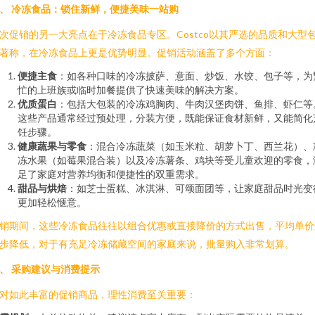
、 冷冻食品：锁住新鲜，便捷美味一站购
次促销的另一大亮点在于冷冻食品专区。Costco以其严选的品质和大型
著称，在冷冻食品上更是优势明显。促销活动涵盖了多个方面：
便捷主食
：如各种口味的冷冻披萨、意面、炒饭、水饺、包子等，为
忙的上班族或临时加餐提供了快速美味的解决方案。
优质蛋白
：包括大包装的冷冻鸡胸肉、牛肉汉堡肉饼、鱼排、虾仁等
这些产品通常经过预处理，分装方便，既能保证食材新鲜，又能简化
饪步骤。
健康蔬果与零食
：混合冷冻蔬菜（如玉米粒、胡萝卜丁、西兰花）、
冻水果（如莓果混合装）以及冷冻薯条、鸡块等受儿童欢迎的零食，
足了家庭对营养均衡和便捷性的双重需求。
甜品与烘焙
：如芝士蛋糕、冰淇淋、可颂面团等，让家庭甜品时光变
更加轻松惬意。
销期间，这些冷冻食品往往以组合优惠或直接降价的方式出售，平均单价
步降低，对于有充足冷冻储藏空间的家庭来说，批量购入非常划算。
、 采购建议与消费提示
对如此丰富的促销商品，理性消费至关重要：