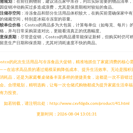
需规划
：在前往购物前，建议清点家中库存，列出实际需要的物品清单，
因促销冲动购买过多造成浪费，尤其是保质期相对较短的食品。
注储存空间
：冷冻食品和部分生活用品体积较大，在购买前需确保家中有
的储藏空间，特别是冰箱冷冻室的容量。
较单位价格
：Costco的商品多为大包装，计算每单位（如每克、每片）
格，并与日常采购渠道对比，更能看清真正的优惠幅度。
意保质期
：尽管是促销，Costco的商品通常能保证新鲜，但购买时仍可
留意生产日期和保质期，尤其对消耗速度不快的商品。
ostco的此次生活用品与冷冻食品大促销，精准地抓住了家庭消费的核心
——在追求高品质的通过规模采购降低成本、提升生活效率。无论是囤积
消耗品，还是为家庭餐桌储备丰富多样的便捷美食，这都是一次不容错过
会。合理规划，精明选购，让每一次仓储式购物都成为提升家庭生活幸福
有力投资。
如若转载，请注明出处：http://www.cxvfdgdx.com/product/41.html
更新时间：2026-08-04 13:01:31