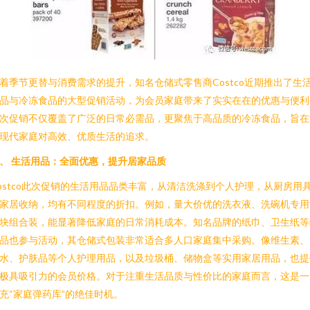
着季节更替与消费需求的提升，知名仓储式零售商Costco近期推出了生
品与冷冻食品的大型促销活动，为会员家庭带来了实实在在的优惠与便利
次促销不仅覆盖了广泛的日常必需品，更聚焦于高品质的冷冻食品，旨在
现代家庭对高效、优质生活的追求。
、 生活用品：全面优惠，提升居家品质
ostco此次促销的生活用品品类丰富，从清洁洗涤到个人护理，从厨房用
家居收纳，均有不同程度的折扣。例如，量大价优的洗衣液、洗碗机专用
块组合装，能显著降低家庭的日常消耗成本。知名品牌的纸巾、卫生纸等
品也参与活动，其仓储式包装非常适合多人口家庭集中采购。像维生素、
水、护肤品等个人护理用品，以及垃圾桶、储物盒等实用家居用品，也提
极具吸引力的会员价格。对于注重生活品质与性价比的家庭而言，这是一
充“家庭弹药库”的绝佳时机。