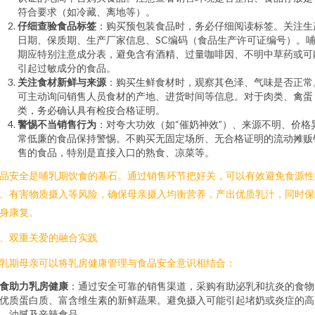
符合要求（如冷藏、离地等）。
仔细查验食品标签
：购买预包装食品时，务必仔细阅读标签。关注生
日期、保质期、生产厂家信息、SC编码（食品生产许可证编号）。
期应特别注意成分表，避免含有酒精、过量咖啡因、不明中草药或可
引起过敏成分的食品。
关注食材新鲜与来源
：购买生鲜食材时，观察其色泽、气味是否正常
可主动询问销售人员食材的产地、进货时间等信息。对于肉类、禽蛋
类，务必确认具有检疫合格证明。
警惕不当销售行为
：对夸大功效（如“催奶神效”）、来源不明、价格
常低廉的食品保持警惕。不购买无固定场所、无合格证明的流动摊贩
售的食品，特别是直接入口的熟食、凉菜等。
品安全是哺乳期饮食的基石。通过销售环节把好关，可以有效避免食源性
、有害物质摄入等风险，确保母亲摄入均衡营养，产出优质乳汁，同时保
身康复。
、双重关爱的融合实践
乳期母亲可以将乳房健康管理与食品安全意识相结合：
食助力乳房健康
：通过安全可靠的销售渠道，采购有助泌乳和抗炎的食物
优质蛋白质、富含维生素的新鲜蔬果。避免摄入可能引起堵奶或炎症的高
、油腻及辛辣食品。