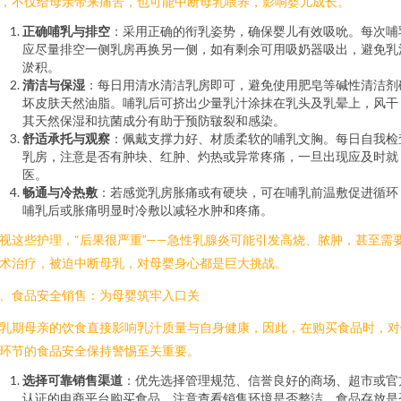
，不仅给母亲带来痛苦，也可能中断母乳喂养，影响婴儿成长。
正确哺乳与排空
：采用正确的衔乳姿势，确保婴儿有效吸吮。每次哺
应尽量排空一侧乳房再换另一侧，如有剩余可用吸奶器吸出，避免乳
淤积。
清洁与保湿
：每日用清水清洁乳房即可，避免使用肥皂等碱性清洁剂
坏皮肤天然油脂。哺乳后可挤出少量乳汁涂抹在乳头及乳晕上，风干
其天然保湿和抗菌成分有助于预防皲裂和感染。
舒适承托与观察
：佩戴支撑力好、材质柔软的哺乳文胸。每日自我检
乳房，注意是否有肿块、红肿、灼热或异常疼痛，一旦出现应及时就
医。
畅通与冷热敷
：若感觉乳房胀痛或有硬块，可在哺乳前温敷促进循环
哺乳后或胀痛明显时冷敷以减轻水肿和疼痛。
视这些护理，“后果很严重”——急性乳腺炎可能引发高烧、脓肿，甚至需
术治疗，被迫中断母乳，对母婴身心都是巨大挑战。
、食品安全销售：为母婴筑牢入口关
乳期母亲的饮食直接影响乳汁质量与自身健康，因此，在购买食品时，对
环节的食品安全保持警惕至关重要。
选择可靠销售渠道
：优先选择管理规范、信誉良好的商场、超市或官
认证的电商平台购买食品。注意查看销售环境是否整洁、食品存放是