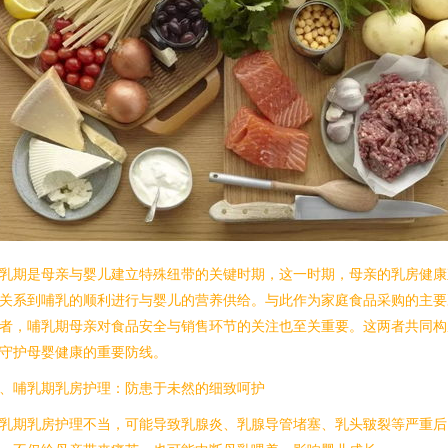
乳期是母亲与婴儿建立特殊纽带的关键时期，这一时期，母亲的乳房健康
关系到哺乳的顺利进行与婴儿的营养供给。与此作为家庭食品采购的主要
者，哺乳期母亲对食品安全与销售环节的关注也至关重要。这两者共同构
守护母婴健康的重要防线。
、哺乳期乳房护理：防患于未然的细致呵护
乳期乳房护理不当，可能导致乳腺炎、乳腺导管堵塞、乳头皲裂等严重后