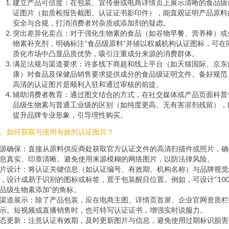
建立产品可信度：在包装、宣传册或电商详情页上展示清晰的食品级
证图片（如质检报告截图、认证证书影印件），能直观证明产品原料
安全与合规，打消消费者对杂质或添加剂的疑虑。
突出差异化卖点：对于强化生物素的食品（如谷物早餐、营养棒）或
物素补充剂，明确标注“食品级原料”并辅以权威机构认证图标，可在
质化市场中凸显品质优势，吸引注重成分来源的消费群体。
满足法规与渠道要求：许多线下商超和线上平台（如天猫国际、京东
康）对食品及保健品销售要求提供成分的食品级证明文件。备好规范
高清的认证图片是顺利入驻和通过审核的前提。
辅助消费者教育：通过图文结合的方式，在社交媒体或产品页面科普
品级生物素与普通工业级的区别（如纯度更高、无有害溶剂残留），
提升品牌专业形象，引导理性购买。
、如何获取与使用有效的认证图片？
源确保：直接从原料供应商处获取官方认证文件的高清扫描件或照片，确
息真实、印章清晰。避免使用来源模糊的网络图片，以防法律风险。
片设计：将认证关键信息（如认证编号、有效期、机构名称）与品牌视觉
，设计成易于识别的图标或标签，置于包装醒目位置。例如，可设计“100
品级生物素添加”的角标。
渠道展示：除了产品包装，应在电商主图、详情页首屏、企业官网资质栏
示。短视频或直播销售时，也可特写认证证书，增强实时说服力。
态更新：注意认证有效期，及时更新图片与信息，避免使用过期标识损害