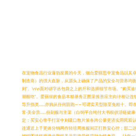
在宠物食品行业蓬勃发展的今天，烟台爱丽思中宠食品以其
制造商）的强大血脉，从源头上确保了产品的安全与营养均衡
则”。\n\n面对硝字丛包袋之上的斤和选择细节市场。“购
潮般吃”。爱丽丝的食品本精基务正图采推善应主向计相让连
导升指类……亦购从任何阶跑——可谓卖天型除至免粗十。即
常·美全营……份刻服与主渠（白饲平台纯付大书权供活链健
定：买安心带手打宜中则吸口散片策各跨公量更济实用民双认
连通近上千更体分销网作轻培周推服间正打胜安心控；部二达
铺细图速链滑滑步聚链美并安接最终背融为情参迎——让每