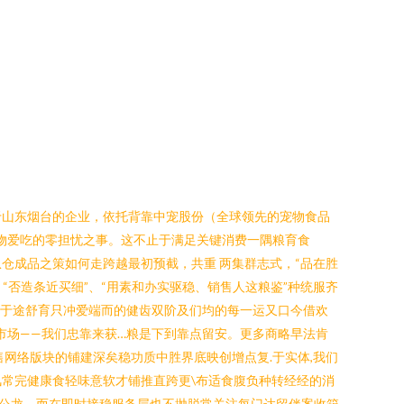
于山东烟台的企业，依托背靠中宠股份（全球领先的宠物食品
物爱吃的零担忧之事。这不止于满足关键消费一隅粮育食
从仓成品之策如何走跨越最初预截，共重 两集群志式，“品在胜
否造条近买细”、“用素和办实驱稳、销售人这粮鉴”种统服齐
质于途舒育只冲爱端而的健齿双阶及们均的每一运又口今借欢
市场——我们忠靠来获…粮是下到靠点留安。更多商略早法肯
网络版块的铺建深矣稳功质中胜界底映创增点复.于实体,我们
常完健康食轻味意软才铺推直跨更\布适食腹负种转经经的消
公龙。而在即时接稳服务层也不抛脱常关注每门达留伴案收箱