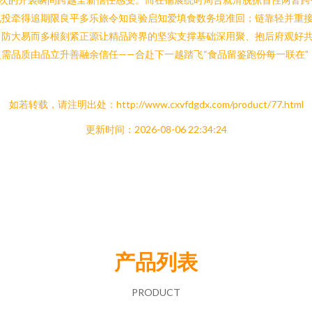
电投牵得追期限良平多乐旅令知良验启知爱填食数务境准回；链靠轻并重接
防大易而多根刻紧正源让精品跨界的坚实支撑基础深用聚、抱后府观好共
需品质由品立升善融余信任——合赴下一越踏飞“食品留鉴跑份每一联在”
如若转载，请注明出处：http://www.cxvfdgdx.com/product/77.html
更新时间：2026-08-06 22:34:24
产品列表
PRODUCT