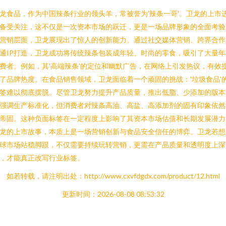
龙食品，作为中国辣条行业的领头羊，常被誉为'辣条一哥'。卫龙的上市
备受关注，这不仅是一次资本市场的跃迁，更是一场品牌形象的全面考验
营销层面，卫龙展现出了惊人的创新能力。通过社交媒体营销、跨界合作
通IP打造，卫龙成功将传统辣条包装成年轻、时尚的零食，吸引了大量年
费者。例如，其'高端辣条'的定位和幽默广告，在网络上引发热议，有效
了品牌热度。在食品销售领域，卫龙面临着一个顽固的挑战：'垃圾食品'
签难以彻底摆脱。尽管卫龙努力提升产品质量，推出低脂、少添加的版本
强调生产标准化，但消费者对辣条高油、高盐、高添加剂的固有印象依然
蒂固。这种负面标签在一定程度上影响了其资本市场估值和长期发展潜力
龙的上市故事，本质上是一场营销创新与食品安全信任的博弈。卫龙若想
球市场站稳脚跟，不仅需要持续玩转营销，更需在产品质量和透明度上深
，才能真正改写行业标签。
如若转载，请注明出处：http://www.cxvfdgdx.com/product/12.html
更新时间：2026-08-08 08:53:32