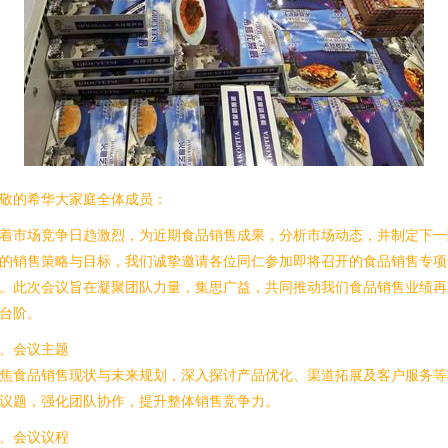
敬的希华大家庭全体成员：
着市场竞争日趋激烈，为近期食品销售成果，分析市场动态，并制定下一
的销售策略与目标，我们诚挚邀请各位同仁参加即将召开的食品销售专项
。此次会议旨在凝聚团队力量，集思广益，共同推动我们食品销售业绩再
台阶。
、会议主题
焦食品销售现状与未来规划，深入探讨产品优化、渠道拓展及客户服务等
议题，强化团队协作，提升整体销售竞争力。
、会议议程