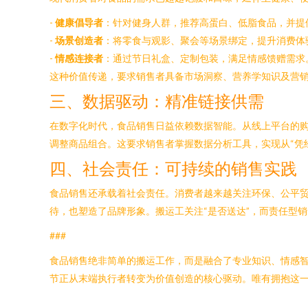
-
健康倡导者
：针对健身人群，推荐高蛋白、低脂食品，并提
-
场景创造者
：将零食与观影、聚会等场景绑定，提升消费体
-
情感连接者
：通过节日礼盒、定制包装，满足情感馈赠需求
这种价值传递，要求销售者具备市场洞察、营养学知识及营
三、数据驱动：精准链接供需
在数字化时代，食品销售日益依赖数据智能。从线上平台的
调整商品组合。这要求销售者掌握数据分析工具，实现从“凭经
四、社会责任：可持续的销售实践
食品销售还承载着社会责任。消费者越来越关注环保、公平贸易等
待，也塑造了品牌形象。搬运工关注“是否送达”，而责任型销
###
食品销售绝非简单的搬运工作，而是融合了专业知识、情感
节正从末端执行者转变为价值创造的核心驱动。唯有拥抱这一