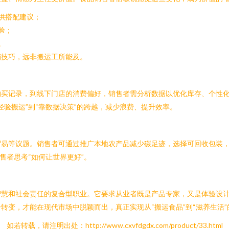
供搭配建议；
验；
。
销技巧，远非搬运工所能及。
购买记录，到线下门店的消费偏好，销售者需分析数据以优化库存、个性
验搬运”到“靠数据决策”的跨越，减少浪费、提升效率。
议题。销售者可通过推广本地农产品减少碳足迹，选择可回收包装，或支持 et
售者思考“如何让世界更好”。
智慧和社会责任的复合型职业。它要求从业者既是产品专家，又是体验设
转变，才能在现代市场中脱颖而出，真正实现从“搬运食品”到“滋养生活”
如若转载，请注明出处：http://www.cxvfdgdx.com/product/33.html